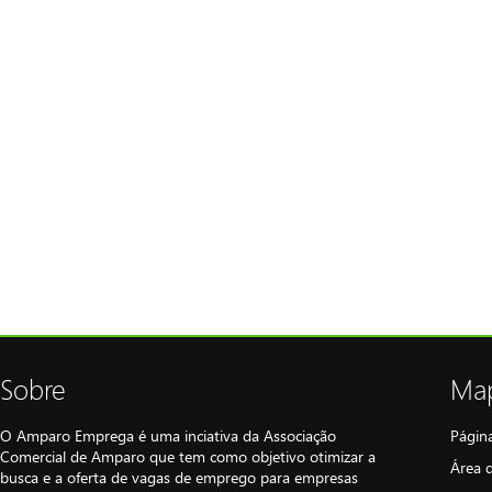
Sobre
Map
O Amparo Emprega é uma inciativa da Associação
Página
Comercial de Amparo que tem como objetivo otimizar a
Área 
busca e a oferta de vagas de emprego para empresas