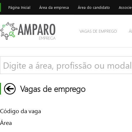
Página Inicial
Área da empresa
Área do candidato
Associe
VAGAS DE EMPREGO
Á
Vagas de emprego
Código da vaga
Área